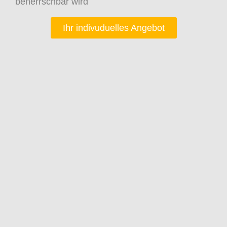
beherrschbar wird
Ihr indivuduelles Angebot